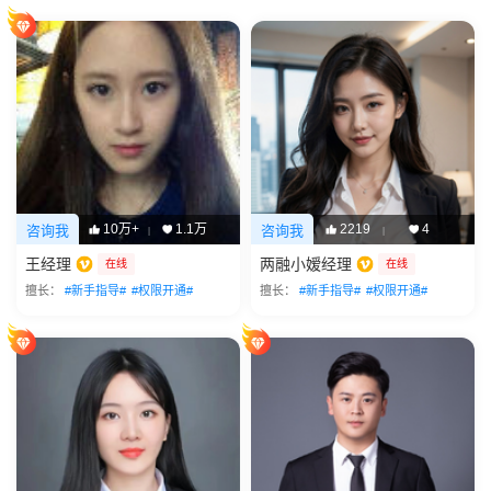
10万+
1.1万
2219
4
咨询我
咨询我
|
|
王经理
两融小嫒经理
在线
在线
擅长：
#新手指导#
#权限开通#
擅长：
#新手指导#
#权限开通#