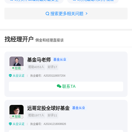
适合穷人理财方法
5千元怎么理财收益最大
搜索更多相关问题
买了七天理财亏了17万
有点闲钱一般怎么理财
找经理开户
佣金和经理直接谈
基金马老师
基金从业
帮助4053人
好评17
在线
从业认证
执业编号：A20201118007204
联系TA
远哥定投全球好基金
基金从业
帮助1977人
好评11
在线
从业认证
执业编号：A20241218008926