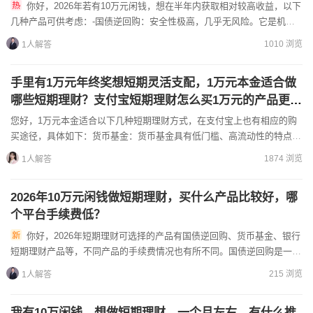
你好，2026年若有10万元闲钱，想在半年内获取相对较高收益，以下
几种产品可供考虑：-国债逆回购：安全性极高，几乎无风险。它是机构
以国债质押向投资者借款，投资者将钱借给机构，获得固定利...
1010 浏览
1人解答
手里有1万元年终奖想短期灵活支配，1万元本金适合做
哪些短期理财？支付宝短期理财怎么买1万元的产品更合
适？
您好，1万元本金适合以下几种短期理财方式，在支付宝上也有相应的购
买途径，具体如下：货币基金：货币基金具有低门槛、高流动性的特点，
非常适合短期灵活支配资金。如余额宝本质就是货币基金，1元...
1874 浏览
1人解答
2026年10万元闲钱做短期理财，买什么产品比较好，哪
个平台手续费低？
你好，2026年短期理财可选择的产品有国债逆回购、货币基金、银行
短期理财产品等，不同产品的手续费情况也有所不同。国债逆回购是一种
短期的贷款方式，安全性较高，其手续费一般根据交易金额和期...
215 浏览
1人解答
我有10万闲钱，想做短期理财，一个月左右，有什么推