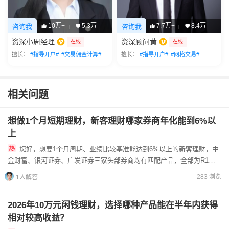
10万+
5.3万
7.7万+
8.4万
咨询我
咨询我
|
|
资深小周经理
资深顾问黄
在线
在线
擅长：
#指导开户#
#交易佣金计算#
擅长：
#指导开户#
#网格交易#
相关问题
想做1个月短期理财，新客理财哪家券商年化能到6%以
上
您好，想要1个月周期、业绩比较基准能达到6%以上的新客理财，中
金财富、银河证券、广发证券三家头部券商均有匹配产品，全部为R1低
风险收益凭证，业绩比较基准仅作收益参考，不代表实际到手收益...
283 浏览
1人解答
2026年10万元闲钱理财，选择哪种产品能在半年内获得
相对较高收益？