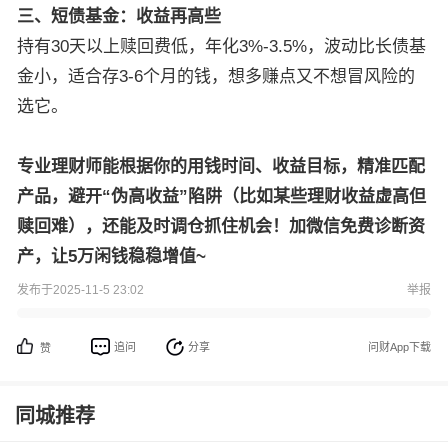
三、短债基金：收益再高些
持有30天以上赎回费低，年化3%-3.5%，波动比长债基
金小，适合存3-6个月的钱，想多赚点又不想冒风险的
选它。
专业理财师能根据你的用钱时间、收益目标，精准匹配
产品，避开“伪高收益”陷阱（比如某些理财收益虚高但
赎回难），还能及时调仓抓住机会！加微信免费诊断资
产，让5万闲钱稳稳增值~
发布于2025-11-5 23:02
举报
追问
分享
问财App下载
赞
同城推荐