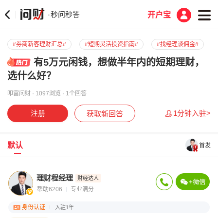
秒问秒答
·
开户宝
#券商新客理财汇总#
#短期灵活投资指南#
#找经理谈佣金#
有5万元闲钱，想做半年内的短期理财，
选什么好？
叩富问财 · 1097浏览 · 1个回答
注册
1分钟入驻>
获取新回答
默认
首发
理财程经理
财经达人
帮助6206
专业满分
身份认证
入驻1年