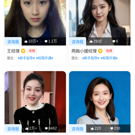
10万+
1.1万
2932
6
咨询我
咨询我
|
|
王经理
两融小嫒经理
在线
在线
擅长：
#新手指导#
#权限开通#
擅长：
#新手指导#
#权限开通#
2万+
8462
220
230
咨询我
咨询我
|
|