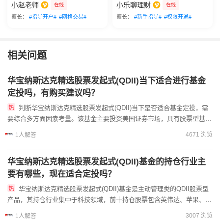
小赵老师
小乐聊理财
在线
在线
擅长：
#指导开户#
#网格交易#
擅长：
#新手指导#
#权限开通#
相关问题
华宝纳斯达克精选股票发起式(QDII)当下适合进行基金
定投吗，有购买建议吗？
判断华宝纳斯达克精选股票发起式(QDII)当下是否适合基金定投，需
要综合多方面因素考量。该基金主要投资美国证券市场，具有股票型基金
特征，预期风险与收益高于混合、债券及货币市场基金，除一...
4671 浏览
1人解答
华宝纳斯达克精选股票发起式(QDII)基金的持仓行业主
要有哪些，现在适合定投吗？
华宝纳斯达克精选股票发起式(QDII)基金是主动管理类的QDII股票型
产品，其持仓行业集中于科技领域，前十持仓股票包含英伟达、苹果、微
软等科技巨头，前十持仓合计占比达70.03%。这些...
3007 浏览
1人解答