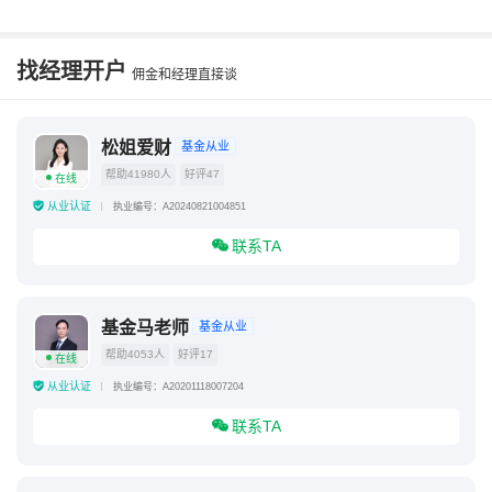
华宝海外科技十大重仓
长期持有华宝股份的股票
找经理开户
佣金和经理直接谈
松姐爱财
基金从业
帮助41980人
好评47
在线
从业认证
执业编号：A20240821004851
联系TA
基金马老师
基金从业
帮助4053人
好评17
在线
从业认证
执业编号：A20201118007204
联系TA