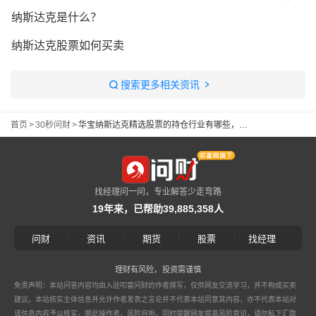
纳斯达克是什么？
纳斯达克股票如何买卖
搜索更多相关资讯
首页
>
30秒问财
>
华宝纳斯达克精选股票的持仓行业有哪些，现在适合大量买入吗？
找经理问一问，专业解答少走弯路
19年来，已帮助39,885,358人
|
|
|
|
问财
资讯
期货
股票
找经理
理财有风险，投资需谨慎
免责声明：本站问答内容均由入驻叩富问财的作者撰写，仅供网友交流学习，并不构成买卖
建议。本站核实主体信息并允许作者发表之言论并不代表本站同意其内容，亦不代表本站对
该信息内容予以核实，据此操作者，风险自担。同时提醒网友提高风险意识，请勿私下汇款