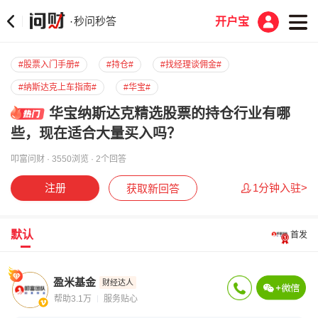
秒问秒答
·
开户宝
#股票入门手册#
#持仓#
#找经理谈佣金#
#纳斯达克上车指南#
#华宝#
华宝纳斯达克精选股票的持仓行业有哪
些，现在适合大量买入吗？
叩富问财 · 3550浏览 · 2个回答
注册
1分钟入驻>
获取新回答
默认
首发
盈米基金
财经达人
帮助3.1万
服务贴心