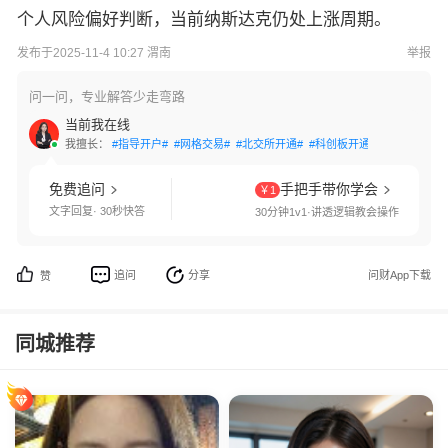
个人风险偏好判断，当前纳斯达克仍处上涨周期。
发布于2025-11-4 10:27 渭南
举报
问一问，专业解答少走弯路
当前我在线
我擅长：
#指导开户#
#网格交易#
#北交所开通#
#科创板开通#
#创业板开通
免费追问
手把手带你学会
￥1
文字回复· 30秒快答
30分钟1v1·讲透逻辑教会操作
追问
分享
问财App下载
赞
同城推荐