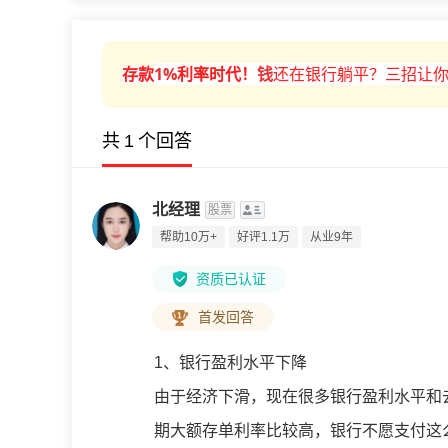
1%
利率时代！
钱
还在银行躺平？三招让你
存款
共
1
个回答
北经理
股票
帮助10万+
好评1.1万
从业9年
资质已认证
首发回答
1、银行盈利水平下降
由于经济下滑，现在很多银行盈利水平和
期大额存单利率比较高，银行不愿支付这