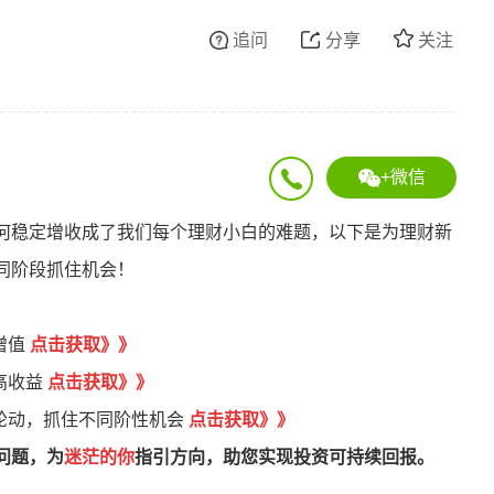
追问
分享
关注
+微信
何稳定增收成了我们每个理财小白的难题，以下是为理财新
同阶段抓住机会！
增值
点
击获取
》
》
高收益
点击获取》》
轮动，抓住不同阶性机会
点击获取》》
问题，为
迷茫的你
指引方向，助您实现投资可持续回报。