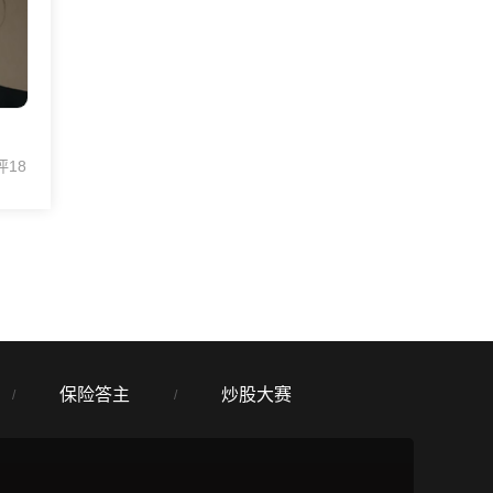
评18
保险答主
炒股大赛
/
/