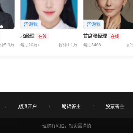
咨询我
咨询我
北经理
首席张经理
在线
在线
评5.3万
帮助10万+
好评1.1万
帮助6468
好
期货开户
期货答主
股票答主
/
/
/
理财有风险，投资需谨慎