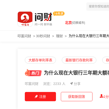
北京
[切换城市]
为什么现在大银行三年期
叩富问财
>
30秒问财
>
理财
>
大额存单利率表
最新银行存款利率
为什么现在大银行三年期大额
叩富问财
浏览：2233 人
分享
注册
获取新回答
1