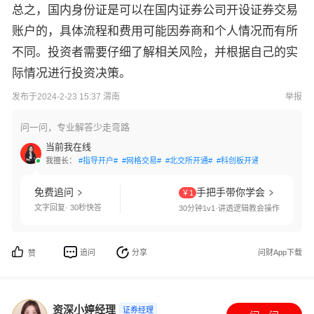
总之，国内身份证是可以在国内证券公司开设证券交易
账户的，具体流程和费用可能因券商和个人情况而有所
不同。投资者需要仔细了解相关风险，并根据自己的实
际情况进行投资决策。
发布于2024-2-23 15:37 渭南
举报
问一问，专业解答少走弯路
当前我在线
我擅长：
#指导开户#
#网格交易#
#北交所开通#
#科创板开通#
#创业板开通
免费追问
手把手带你学会
￥1
文字回复· 30秒快答
30分钟1v1·讲透逻辑教会操作
追问
分享
问财App下载
赞
资深小婷经理
证券经理