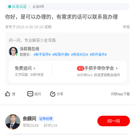
从业认证
从业8年
你好，是可以办理的，有需求的话可以联系我办理
发布于2023-3-30 10:10 成都
举报
问一问，专业解答少走弯路
当前我在线
我擅长：
#新手指导#
#权限开通#
#券商对比#
#软件操作#
免费追问
手把手带你学会
￥1
文字回复· 30秒快答
30分钟1v1·讲透逻辑教会操作
追问
分享
问财App下载
赞
余顾问
证券经理
帮助2038
好评119