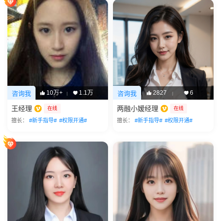
10万+
1.1万
2827
6
咨询我
咨询我
|
|
王经理
两融小嫒经理
在线
在线
擅长：
#新手指导#
#权限开通#
擅长：
#新手指导#
#权限开通#