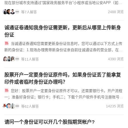
现在部分城市支持通过“国家政务服务平台”小程序或当地公安APP（如上
海的“随申办”）在线提交申请和材料预审，但大部分情况还是...
2488 浏览
等7人解答
诚通证卷通知我身份证需更新，更新后从哪里上传新身
份证
当诚通证券通知您需要更新身份证信息时，您可以通过以下方式上传
新的身份证：1.现场办理携带新身份证亲自前往诚通证券的营业部，在工
作人员的指导下进行信息更新。现场办理的优势是有工作人员协助...
4390 浏览
等11人解答
股票开户一定要身份证原件吗，如果身份证丢了能拿复
印件或者临时身份证办理吗？
您好：股票开户一定要身份证原件才可以，还需要银行卡。开户流程
一；准备好身份证；银行卡；手机二；下载个开户软件手机号注册账号；
拍照上传身份证；录制十秒左右的确认开户视频；设置交...
14235 浏览
等62人解答
请问一个身份证可以开几个股指期货帐户?