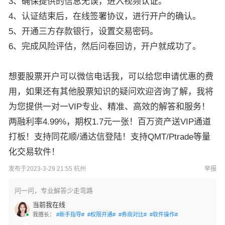
3、确保提供的信息无误，进入视频认证。
4、认证结束后，在线签署协议，进行开户的确认。
5、开通三方存款银行，设置交易密码。
6、完成风险评估，然后问卷回访，开户就成功了。
想要股票开户可以微信电话我，可以给您申请优惠的费
用，如果还有其他股票知识的疑问欢迎咨询了解，我将
为您提供一对一VIP专业、精准、高效的解答和服务！
两融利率4.99%，期权1.7元一张！百万资产送VIP通道
打板！支持同花顺/通达信登陆！支持QMT/Ptrade等量
化交易软件！
发布于2023-3-29 21:55 杭州
举报
问一问，专业解答少走弯路
当前我在线
我擅长：
#新手指导#
#权限开通#
#券商对比#
#软件操作#