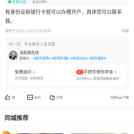
从业认证
从业10年+
有身份证和银行卡就可以办理开户，具体您可以联系
我。
发布于2023-3-30 12:50 杭州
举报
问一问，专业解答少走弯路
当前我在线
我擅长：
#新手指导#
#权限开通#
#券商对比#
#软件操作#
免费追问
手把手带你学会
￥1
文字回复· 30秒快答
30分钟1v1·讲透逻辑教会操作
追问
分享
问财App下载
赞
同城推荐