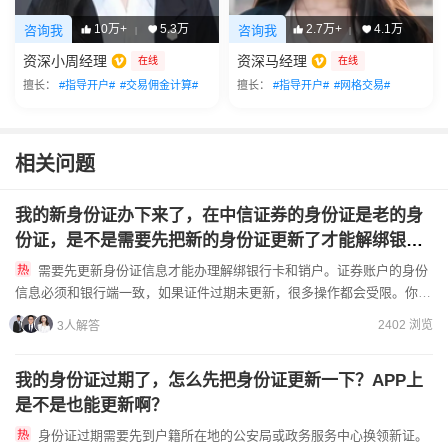
10万+
5.3万
2.7万+
4.1万
咨询我
咨询我
|
|
资深小周经理
资深马经理
在线
在线
擅长：
#指导开户#
#交易佣金计算#
擅长：
#指导开户#
#网格交易#
相关问题
我的新身份证办下来了，在中信证券的身份证是老的身
份证，是不是需要先把新的身份证更新了才能解绑银行
卡和销户啊？
需要先更新身份证信息才能办理解绑银行卡和销户。证券账户的身份
信息必须和银行端一致，如果证件过期未更新，很多操作都会受限。你可
以先在中信证券APP找到“个人信息维护”入口，上传新身份证正...
2402 浏览
3人解答
我的身份证过期了，怎么先把身份证更新一下？APP上
是不是也能更新啊？
身份证过期需要先到户籍所在地的公安局或政务服务中心换领新证。