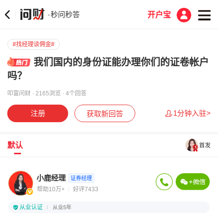
秒问秒答
·
开户宝
#找经理谈佣金#
我们国内的身份证能办理你们的证卷帐户
吗？
叩富问财 · 2165浏览 · 4个回答
注册
1分钟入驻>
获取新回答
默认
首发
小鹿经理
证券经理
帮助10万+
好评7433
从业认证
从业5年