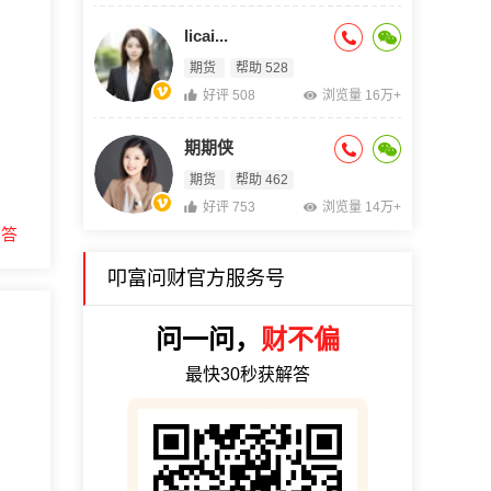
licai...
期货
帮助 528
好评 508
浏览量 16万+
期期侠
期货
帮助 462
好评 753
浏览量 14万+
回答
叩富问财官方服务号
问一问，
财不偏
最快30秒获解答