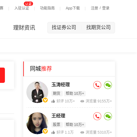
/
赛
入驻认证
功能指南
App下载
注册
登录
理财资讯
找证券公司
找期货公司
|
同城
推荐
玉涛经理
期货
帮助 10万+
好评 10万+
浏览量 9155万+
王经理
股票
帮助 10万+
好评 1.1万
浏览量 5310万+