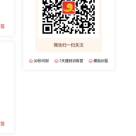
回答
微信扫一扫关注
30秒问财
7天理财训练营
模拟炒股
回答