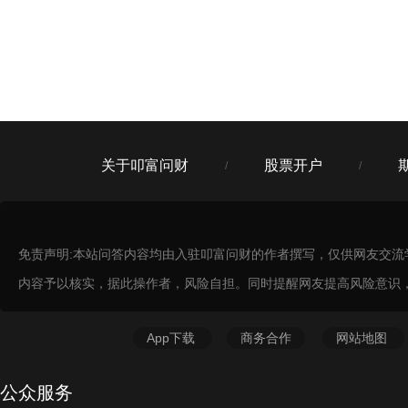
光大证券北京天通苑证券营业部
8
北京市市辖区昌平区东小口镇立汤路188号院北方明珠
大厦1#楼5层东北侧及1#楼0715
招商证券北京北苑路证券营业部
9
北京市朝阳区北苑路28号院1号楼01层（01）103内F1-
203
关于叩富问财
股票开户
/
/
中信证券北京北苑证券营业部
10
北京市朝阳区天朗园C座1层01商业内1-015、1-027
中国银河证券北京后沙峪营业部
11
免责声明:本站问答内容均由入驻叩富问财的作者撰写，仅供网友交
北京市顺义区后沙峪镇裕庆路20号院9号楼107-108室
内容予以核实，据此操作者，风险自担。同时提醒网友提高风险意识
中国银河证券北京立通路营业部(朝阳北苑地区)
12
北京市朝阳区立水桥南(旭辉奥都)7号楼底商中国银河
App下载
商务合作
网站地图
证券
公众服务
中信证券北苑营业部
13