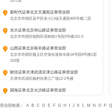
1071室
新时代证券北京天通苑证券营业部
3
北京市市辖区昌平区东小口镇天通苑405号楼二层
光大证券北京仰山路证券营业部
4
北京市市辖区朝阳区清林路1号院9号楼101-3
山西证券北京裕丰路证券营业部
5
北京市市辖区顺义区空港街道裕丰路16号院8号楼1层
103室
财信证券天津武清京津公路证券营业部
6
天津市武清区杨村街香江广场12-2号楼
国海证券北京火沙路证券营业部
7
北京市市辖区顺义区后沙峪镇裕民大街3号院1幢1层
1080室
营业部检索：
A
B
C
D
E
F
G
H
I
J
K
L
M
N
O
P
Q