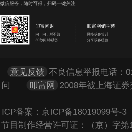
微信服务，随时可得，扫码一键关注
北京市朝阳区北苑红军营南路天朗园C座一层
中信证券北京天通苑证券营业部
14
叩富问财
叩富网销学苑
北京市市辖区昌平区北京市昌平区天通中苑二区45号
楼-2至3层103内1层A2、46号楼23层2304-2306、24层
问一问，财不偏
网络获客培训
2401-2412
30秒问财/秒答
分享获客经验
意见反馈
不良信息举报电话：01
问
叩富网
2008年被上海
ICP备案：京ICP备18019099号
节目制作经营许可证：（京）字第1