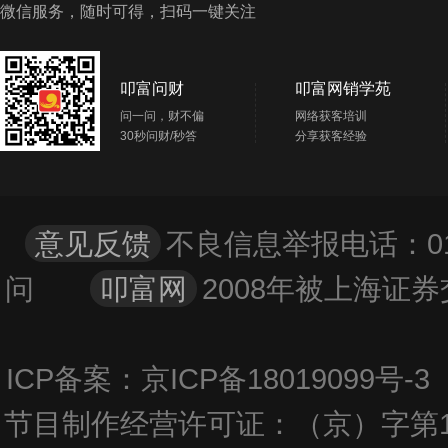
微信服务，随时可得，扫码一键关注
北京市海淀区北京市海淀区中关村南大街9号理工科技
大厦三层303室
华西证券北京分公司
叩富问财
叩富网销学苑
15
北京市市辖区海淀区紫竹院路31号4号楼二层
问一问，财不偏
网络获客培训
30秒问财/秒答
分享获客经验
上海证券北京万寿路证券营业部
16
北京市海淀区万寿路翠微中里14楼
华西证券北京第一分公司
17
意见反馈
不良信息举报电话：01
北京市市辖区朝阳区建国路甲92号-4至24层内14层
问
叩富网
2008年被上海
1401、1402、1403、1412、1413、1414、1415、
1416、1417单元
首创证券安徽分公司
18
ICP备案：京ICP备18019099号
安徽省合肥市蜀山区潜山南路188号蔚蓝商务港城市广
场F幢3303室
节目制作经营许可证：（京）字第1