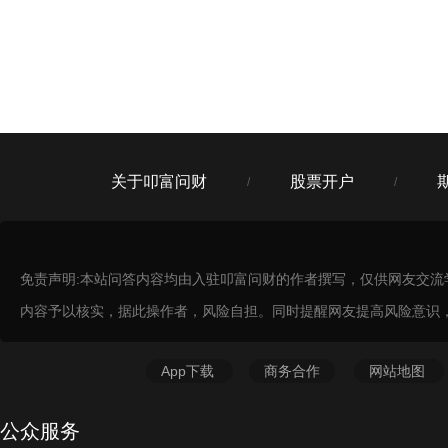
北京市市辖区朝阳区慧忠路5号8层A801ab和802a
东吴证券北京安德里北街证券营业部
9
北京市市辖区东城区北京市东城区安德里北街21号
国都证券北京东中街证券营业部
10
北京市东城区东中街40号1号楼1层06号-2
关于叩富问财
股票开户
/
/
华西证券上海证券承销保荐分公司
11
中国（上海）自由贸易试验区世纪大道826号10层03、
04单元
免责声明:本站问答内容均由入驻叩富问财的作者撰写，仅供网友交
申万宏源证券北京金融大街证券营业部
12
内容予以核实，据此操作者，风险自担。同时提醒网友提高风险意识
北京市市辖区西城区太平桥大街19号B座四层401
上海证券北京东直门南大街证券营业部
13
App下载
商务合作
网站地图
北京市东直门南大街3号国华投资大厦
公众服务
国都证券北京中关村南大街证券营业部
14