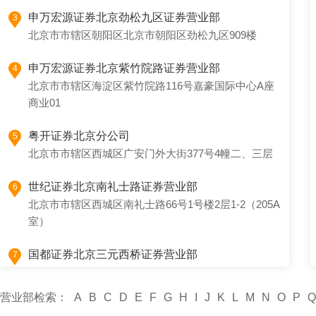
申万宏源证券北京劲松九区证券营业部
3
北京市市辖区朝阳区北京市朝阳区劲松九区909楼
申万宏源证券北京紫竹院路证券营业部
4
北京市市辖区海淀区紫竹院路116号嘉豪国际中心A座
商业01
粤开证券北京分公司
5
北京市市辖区西城区广安门外大街377号4幢二、三层
世纪证券北京南礼士路证券营业部
6
北京市市辖区西城区南礼士路66号1号楼2层1-2（205A
室）
国都证券北京三元西桥证券营业部
7
北京市市辖区朝阳区曙光西里甲6号院9号楼2层20
营业部检索：
A
B
C
D
E
F
G
H
I
J
K
L
M
N
O
P
Q
首创证券北京分公司
8