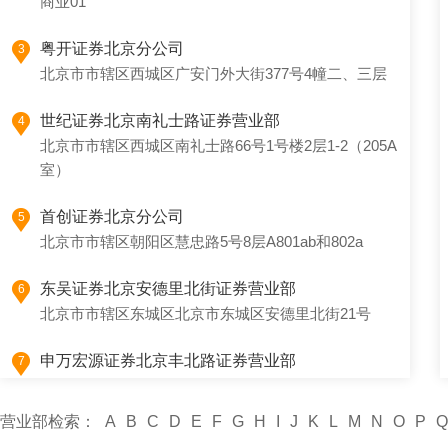
商业01
粤开证券北京分公司
3
北京市市辖区西城区广安门外大街377号4幢二、三层
世纪证券北京南礼士路证券营业部
4
北京市市辖区西城区南礼士路66号1号楼2层1-2（205A
室）
首创证券北京分公司
5
北京市市辖区朝阳区慧忠路5号8层A801ab和802a
东吴证券北京安德里北街证券营业部
6
北京市市辖区东城区北京市东城区安德里北街21号
申万宏源证券北京丰北路证券营业部
7
北京市市辖区丰台区望园东里28号楼2层
营业部检索：
A
B
C
D
E
F
G
H
I
J
K
L
M
N
O
P
Q
华西证券上海证券承销保荐分公司
8