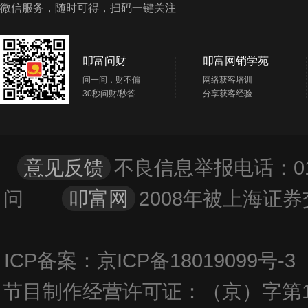
微信服务，随时可得，扫码一键关注
首创证券安徽分公司
14
安徽省合肥市蜀山区潜山南路188号蔚蓝商务港城市广
场F幢3303室
叩富问财
叩富网销学苑
首创证券北京马甸证券营业部
15
问一问，财不偏
网络获客培训
北京市市辖区西城区北三环中路23号楼5-4
30秒问财/秒答
分享获客经验
国都证券北京北三环中路证券营业部
16
北京市西城区北三环中路6号3幢13层1306房间（德胜
园区）
意见反馈
不良信息举报电话：01
国都证券北京月坛北街证券营业部
问
叩富网
2008年被上海
17
北京市西城区月坛北街25号47幢一层001室
财达证券北京知春路证券营业部
18
ICP备案：京ICP备18019099号
北京市海淀区知春路17号一层036
节目制作经营许可证：（京）字第1
国都证券北京阜外大街证券营业部
19