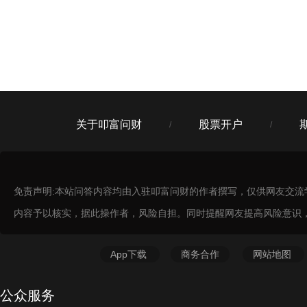
中国（上海）自由贸易试验区世纪大道826号10层03、
04单元
申万宏源证券北京金融大街证券营业部
9
北京市市辖区西城区太平桥大街19号B座四层401
中国银河证券北京市菜市口大街营业部
10
北京市西城区菜市口大街甲2号院2号楼2-18
关于叩富问财
股票开户
/
/
国都证券北京中关村南大街证券营业部
11
北京市海淀区北京市海淀区中关村南大街9号理工科技
大厦三层303室
免责声明:本站问答内容均由入驻叩富问财的作者撰写，仅供网友交
内容予以核实，据此操作者，风险自担。同时提醒网友提高风险意识
华西证券北京分公司
12
北京市市辖区海淀区紫竹院路31号4号楼二层
App下载
商务合作
网站地图
上海证券北京万寿路证券营业部
13
北京市海淀区万寿路翠微中里14楼
公众服务