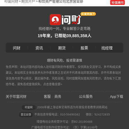
叩富问财
>
期货开户
>
和合资产管理公司北京营业部
找经理问一问，专业解答少走弯路
19年来，已帮助39,885,358人
|
|
|
|
问财
资讯
期货
股票
找经理
理财有风险，投资需谨慎
免责声明：本站问答内容均由入驻叩富问财的作者撰写，仅供网友交流学习，并不构成买卖
建议。本站核实主体信息并允许作者发表之言论并不代表本站同意其内容，亦不代表本站对
该信息内容予以核实，据此操作者，风险自担。同时提醒网友提高风险意识，请勿私下汇款
给作者，避免造成金钱损失。
点击查看全部>
关于叩富问财
客服
商务
公众服务
App下载
|
2008年被上海证券交易所选为年度投资者教育训练网站
叩富网
不良信息举报电话：010-59490342
微信：524272835
意见反馈
增值电信业务经营许可证：京B2-20190488
广播电视节目制作经营许可证：（京）字第18189号