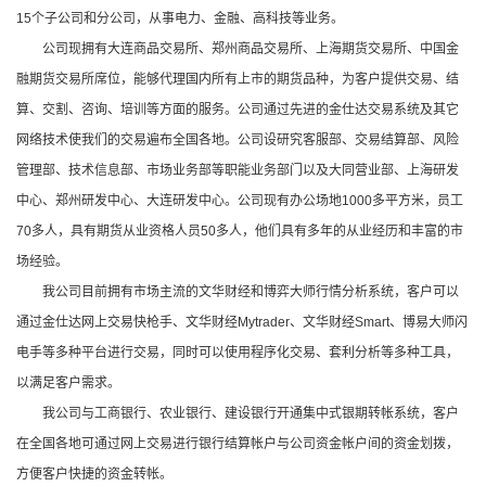
15
个子公司和分公司，从事电力、金融、高科技等业务。
公司现拥有大连商品交易所、郑州商品交易所、上海期货交易所、中国金
融期货交易所席位，能够代理国内所有上市的期货品种，为客户提供交易、结
算、交割、咨询、培训等方面的服务。公司通过先进的金仕达交易系统及其它
网络技术使我们的交易遍布全国各地。公司设研究客服部、交易结算部、风险
管理部、技术信息部、市场业务部等职能业务部门以及大同营业部、上海研发
中心、郑州研发中心、大连研发中心。公司现有办公场地
1000
多平方米，员工
70
多人，具有期货从业资格人员
50
多人，他们具有多年的从业经历和丰富的市
场经验。
我公司目前拥有市场主流的文华财经和博弈大师行情分析系统，客户可以
通过金仕达网上交易快枪手、文华财经
Mytrader
、文华财经
Smart
、博易大师闪
电手等多种平台进行交易，同时可以使用程序化交易、套利分析等多种工具，
以满足客户需求。
我公司与工商银行、农业银行、建设银行开通集中式银期转帐系统，客户
在全国各地可通过网上交易进行银行结算帐户与公司资金帐户间的资金划拨，
方便客户快捷的资金转帐。