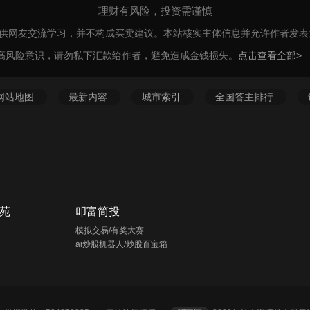
理财有风险，投资需谨慎
仅供网友交流学习，并不构成买卖建议。本站核实主体信息并允许作者发
高风险意识，请勿私下汇款给作者，避免造成金钱损失。
点击查看全部>
网站地图
最新内容
城市索引
全国答主排行
苑
叩富简投
模拟交易/有奖大赛
ai炒股机器人/炒股百宝箱