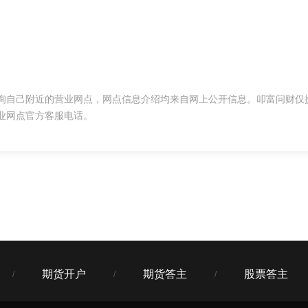
询自己附近的营业网点，网点信息介绍均来自网上公开信息。叩富问财仅
业网点官方客服电话。
期货开户
期货答主
股票答主
/
/
/