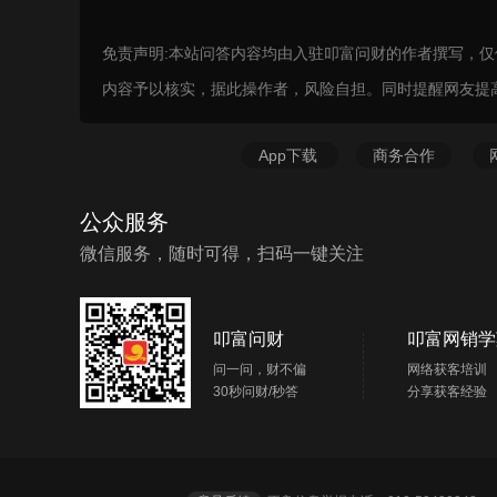
免责声明:本站问答内容均由入驻叩富问财的作者撰写，
内容予以核实，据此操作者，风险自担。同时提醒网友提
App下载
商务合作
公众服务
微信服务，随时可得，扫码一键关注
叩富问财
叩富网销学
问一问，财不偏
网络获客培训
30秒问财/秒答
分享获客经验