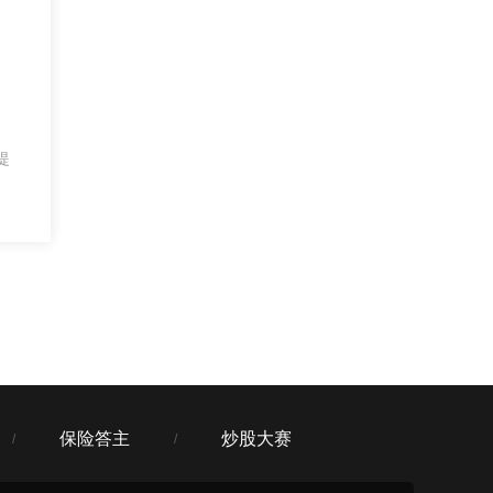
提
保险答主
炒股大赛
/
/