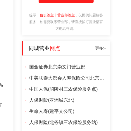
提示：
值班答主非营业部答主
，仅提供问题解答
服务，如需要联系营业部，请直接拔打营业部官
，
方电话咨询。
同城营业
网点
更多>
国金证券北京崇文门营业部
中美联泰大都会人寿保险公司北京分公司
席
中国人保(昭陵村三农保险服务点)
人保财险(亚洲城东北)
有
生命人寿(建平支公司)
人保财险(北务镇三农保险服务站)