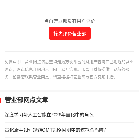
当前营业部没有用户评价
抢先评价营业部
免责声明：营业网点信息查询是为方便叩富问财用户查询自己附近的营业
网点，网点信息介绍均来自网上公开信息。叩富问财仅提供问题解答服
务，如需要联系营业网点，请直接拔打营业网点官方客服电话。
营业部网点文章
深度学习与人工智能在2026年量化中的角色
量化新手如何规避QMT策略回测中的过拟合陷阱？