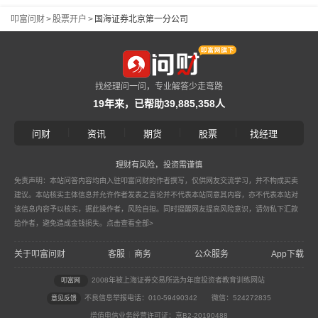
叩富问财
>
股票开户
>
国海证券北京第一分公司
找经理问一问，专业解答少走弯路
19年来，已帮助39,885,358人
|
|
|
|
问财
资讯
期货
股票
找经理
理财有风险，投资需谨慎
免责声明：本站问答内容均由入驻叩富问财的作者撰写，仅供网友交流学习，并不构成买卖
建议。本站核实主体信息并允许作者发表之言论并不代表本站同意其内容，亦不代表本站对
该信息内容予以核实，据此操作者，风险自担。同时提醒网友提高风险意识，请勿私下汇款
给作者，避免造成金钱损失。
点击查看全部>
关于叩富问财
客服
商务
公众服务
App下载
|
2008年被上海证券交易所选为年度投资者教育训练网站
叩富网
不良信息举报电话：010-59490342
微信：524272835
意见反馈
增值电信业务经营许可证：京B2-20190488