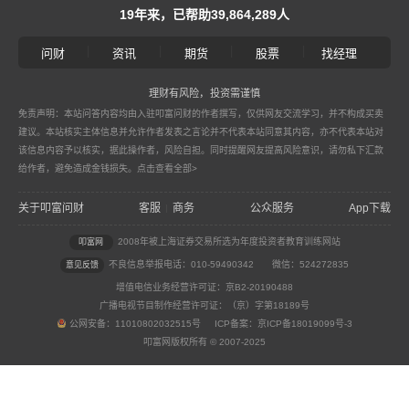
19年来，已帮助39,864,289人
|
|
|
|
问财
资讯
期货
股票
找经理
理财有风险，投资需谨慎
免责声明：本站问答内容均由入驻叩富问财的作者撰写，仅供网友交流学习，并不构成买卖
建议。本站核实主体信息并允许作者发表之言论并不代表本站同意其内容，亦不代表本站对
该信息内容予以核实，据此操作者，风险自担。同时提醒网友提高风险意识，请勿私下汇款
给作者，避免造成金钱损失。
点击查看全部>
关于叩富问财
客服
商务
公众服务
App下载
|
2008年被上海证券交易所选为年度投资者教育训练网站
叩富网
不良信息举报电话：010-59490342
微信：524272835
意见反馈
增值电信业务经营许可证：京B2-20190488
广播电视节目制作经营许可证：（京）字第18189号
公网安备：11010802032515号 ICP备案：京ICP备18019099号-3
叩富网版权所有 © 2007-2025