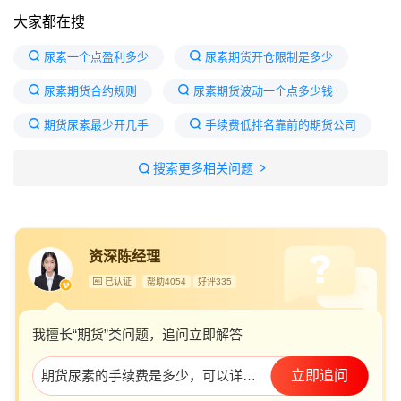
大家都在搜
尿素一个点盈利多少
尿素期货开仓限制是多少
尿素期货合约规则
尿素期货波动一个点多少钱
期货尿素最少开几手
手续费低排名靠前的期货公司
1万炒期货亏了30万
普通人玩期货能赚钱吗
搜索更多相关问题
期货尿素手续费
尿素期货交割标准
期货手续费哪家最便宜
尿素期货一手几吨
资深陈经理
已认证
帮助4054
好评335
我擅长“期货”类问题，追问立即解答
期货尿素的手续费是多少，可以详细解释一下吗
立即追问