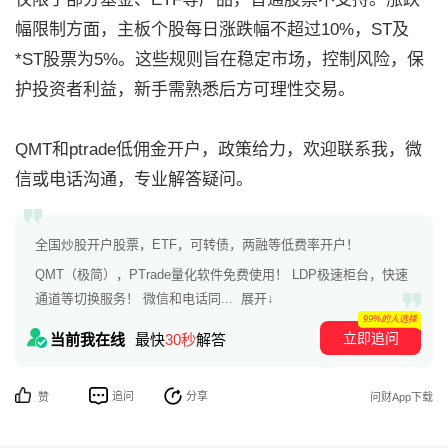
幅限制方面，主板个股每日涨跌幅不超过10%，ST及
*ST股票为5%。这些规则旨在稳定市场，控制风险，保
护投资者利益，新手需熟悉后方可理性交易。
QMT和ptrade低佣金开户，政策给力，欢迎联系我，微
信或电话沟通，专业解答疑问。
全国炒股开户股票，ETF，可转债，两融等低费率开户！
QMT（极简），PTrade量化软件免费使用！ LDP极速柜台，快速
通道等切换服务！ 微信和电话同...
展开↓
99%的人选择
立即追问
当前我在线
最快
30秒
解答
追问
分享
赞
问财App下载