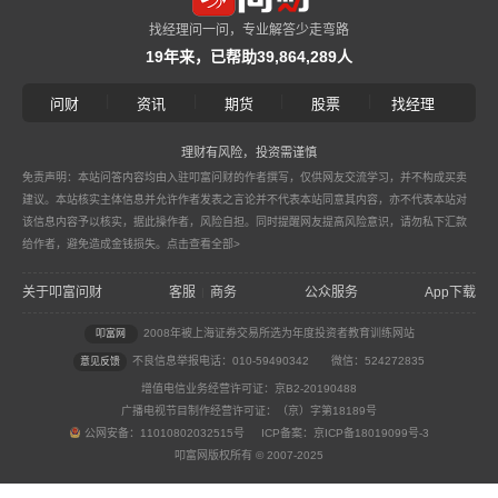
找经理问一问，专业解答少走弯路
19年来，已帮助39,864,289人
|
|
|
|
问财
资讯
期货
股票
找经理
理财有风险，投资需谨慎
免责声明：本站问答内容均由入驻叩富问财的作者撰写，仅供网友交流学习，并不构成买卖
建议。本站核实主体信息并允许作者发表之言论并不代表本站同意其内容，亦不代表本站对
该信息内容予以核实，据此操作者，风险自担。同时提醒网友提高风险意识，请勿私下汇款
给作者，避免造成金钱损失。
点击查看全部>
关于叩富问财
客服
商务
公众服务
App下载
|
2008年被上海证券交易所选为年度投资者教育训练网站
叩富网
不良信息举报电话：010-59490342
微信：524272835
意见反馈
增值电信业务经营许可证：京B2-20190488
广播电视节目制作经营许可证：（京）字第18189号
公网安备：11010802032515号 ICP备案：京ICP备18019099号-3
叩富网版权所有 © 2007-2025