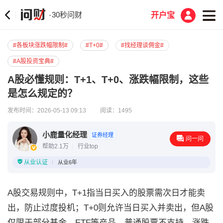
30秒问财
·
开户宝
#各板块涨跌幅限制#
#T+0#
#找经理谈佣金#
#A股投资宝典#
A股必懂规则：T+1、T+0、涨跌幅限制，这些
是怎么规定的？
发布时间：2026-05-13 09:13
阅读：1495
小鹿量化经理
证券经理
问一问
帮助2.1万
行业top
从业认证
从业6年
A股交易规则中，T+1指当日买入的股票需次日才能卖
出，防止过度投机；T+0则允许当日买入并卖出，但A股
仅限于部分基金、ETF等产品，普通股票不支持。涨跌