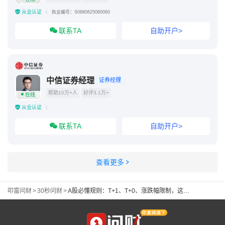
从业认证
执业编号：S0880625080060
联系TA
自助开户>
中信证券经理
证券经理
帮助10万+人
好评3.1万+
在线
从业认证
联系TA
自助开户>
查看更多
叩富问财
>
30秒问财
>
A股必懂规则：T+1、T+0、涨跌幅限制，这些是怎么规定的？