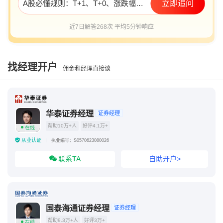
A股必懂规则：T+1、T+0、涨跌幅限制，这些是怎么规定的？
立即追问
近7日解答268次 平均5分钟响应
找经理开户
佣金和经理直接谈
华泰证券经理
证券经理
帮助10万+人
好评4.1万+
在线
从业认证
执业编号：S0570623080026
联系TA
自助开户>
国泰海通证券经理
证券经理
帮助9.3万+人
好评3万+
在线