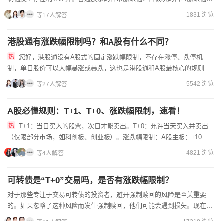
制不同。主板普通股票的涨跌幅限制为±10%新股上市前5日的特...
1831 浏览
等17人解答
港股通有涨跌幅限制吗？和A股有什么不同？
您好，港股通没有A股式的固定涨跌幅限制，不存在涨停、跌停机
制，单日股价可以大幅暴涨或暴跌，这也是港股通和A股最核心的规则差
异。港股并非完全无风控，配套了专属波动调节机制，和A股刚性涨跌...
5542 浏览
等27人解答
A股必懂规则：T+1、T+0、涨跌幅限制，速看！
T+1：当日买入的股票，次日才能卖出。T+0：允许当天买入并卖出
（仅限部分市场，如科创板、创业板）。涨跌幅限制：A股主板：±10%
科创板/创业板：±20%ST股：±5%
4821 浏览
等4人解答
可转债是“T+0”交易吗，是否有涨跌幅限制？
对于那些专注于交易可转债的投资者，避开强制赎回的风险是至关重要
的。如果忽略了这种风险而发生强制赎回，他们可能会遇到损失。现在的
可转债的手续费是万三的，默认的佣金其实是可以降低的，不同的...