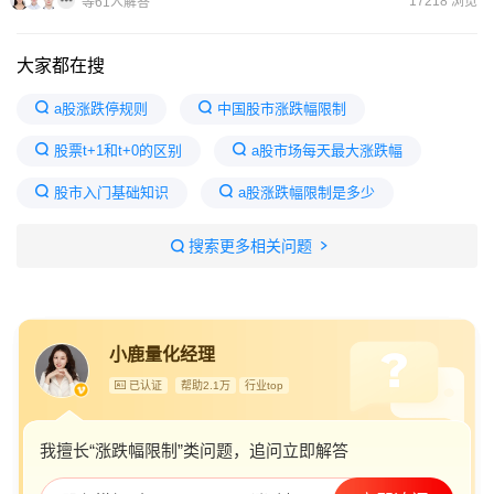
17218 浏览
等61人解答
大家都在搜
a股涨跌停规则
中国股市涨跌幅限制
股票t+1和t+0的区别
a股市场每天最大涨跌幅
股市入门基础知识
a股涨跌幅限制是多少
a股新股第二天涨跌幅限制
无涨跌幅限制的股票
搜索更多相关问题
股市真规则
a股机构可以t0吗
A股明天很可能迎来大级别上涨
A股突发两大消息
小鹿量化经理
已认证
帮助2.1万
行业top
我擅长“涨跌幅限制”类问题，追问立即解答