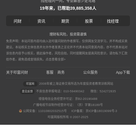
找经理问一问，专业解答少走弯路
19年来，已帮助39,885,358人
|
|
|
|
问财
资讯
期货
股票
找经理
理财有风险，投资需谨慎
免责声明：本站问答内容均由入驻叩富问财的作者撰写，仅供网友交流学习，并不构成买卖
建议。本站核实主体信息并允许作者发表之言论并不代表本站同意其内容，亦不代表本站对
该信息内容予以核实，据此操作者，风险自担。同时提醒网友提高风险意识，请勿私下汇款
给作者，避免造成金钱损失。
点击查看全部>
关于叩富问财
客服
商务
公众服务
App下载
|
2008年被上海证券交易所选为年度投资者教育训练网站
叩富网
不良信息举报电话：010-59490342
微信：524272835
意见反馈
增值电信业务经营许可证：京B2-20190488
广播电视节目制作经营许可证：（京）字第18189号
公网安备：11010802032515号 ICP备案：京ICP备18019099号-3
叩富网版权所有 © 2007-2025