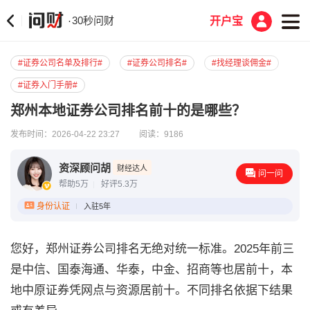
30秒问财
·
开户宝
#证券公司名单及排行#
#证券公司排名#
#找经理谈佣金#
#证券入门手册#
郑州本地证券公司排名前十的是哪些？
发布时间：2026-04-22 23:27
阅读：9186
资深顾问胡
财经达人
问一问
帮助5万
好评5.3万
身份认证
入驻5年
您好，
郑州证券公司排名无绝对统一标准。2025年前三
是中信、国泰海通、华泰，中金、招商等也居前十，本
地中原证券凭网点与资源居前十。不同排名依据下结果