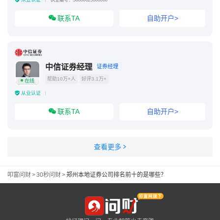
执业编号：S0880625080060
联系TA
自助开户>
中信证券经理
证券经理
帮助10万+人
好评3.1万+
在线
从业认证
联系TA
自助开户>
查看更多
叩富问财
>
30秒问财
>
郑州本地证券公司排名前十的是哪些？