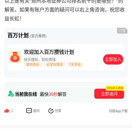
以上是有关“
郑州本地证券公司排名前十的是哪些？
”的
解答，如果有账户方面的疑问可以右上角咨询，祝您收
益长虹！
广告
百万计划
(官方推荐)
欢迎加入百万攒钱计划
立即加入
快乐理财，轻松攒钱
复利增长
必学存钱法
7天学会
99%的人选择
立即追问
当前我在线
最快
30秒
解答
追问
分享
1
问财App下载