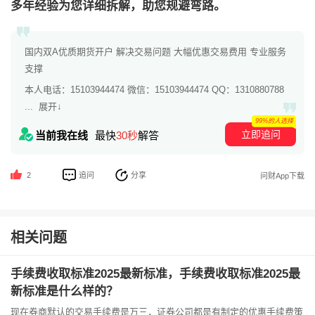
多年经验为您详细拆解，助您规避弯路。
国内双A优质期货开户 解决交易问题 大幅优惠交易费用 专业服务
支撑
本人电话：15103944474 微信：15103944474 QQ：1310880788
...
展开↓
99%的人选择
立即追问
当前我在线
最快
30秒
解答
追问
分享
2
问财App下载
相关问题
手续费收取标准2025最新标准，手续费收取标准2025最
新标准是什么样的？
现在券商默认的交易手续费是万三，证券公司都是有制定的优惠手续费策