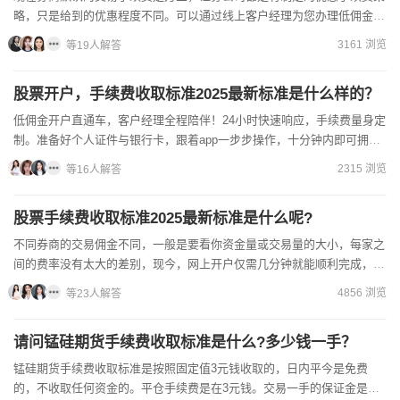
略，只是给到的优惠程度不同。可以通过线上客户经理为您办理低佣金账
户，账户开通成功后还将为您提供VIP的专属服务。现在是可...
3161 浏览
等19人解答
股票开户，手续费收取标准2025最新标准是什么样的？
低佣金开户直通车，客户经理全程陪伴！24小时快速响应，手续费量身定
制。准备好个人证件与银行卡，跟着app一步步操作，十分钟内即可拥有
您的投资门户。速来联系，启动您的财富增长引擎！1.确...
2315 浏览
等16人解答
股票手续费收取标准2025最新标准是什么呢?
不同券商的交易佣金不同，一般是要看你资金量或交易量的大小，每家之
间的费率没有太大的差别，现今，网上开户仅需几分钟就能顺利完成，相
比前往营业部办理更为方便且佣金更低廉。我司佣金直接给到我...
4856 浏览
等23人解答
请问锰硅期货手续费收取标准是什么?多少钱一手？
锰硅期货手续费收取标准是按照固定值3元钱收取的，日内平今是免费
的，不收取任何资金的。平仓手续费是在3元钱。交易一手的保证金是在