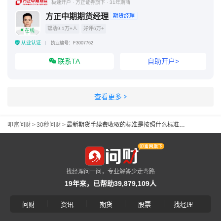
极速开户 · 方正证券旗下 · 31年期商
方正中期期货经理
期货经理
帮助9.1万+人
好评6万+
在线
从业认证
执业编号：F3007762
联系TA
自助开户>
查看更多
叩富问财
>
30秒问财
>
最新期货手续费收取的标准是按照什么标准收取的？哪里能找到最新的标准？
找经理问一问，专业解答少走弯路
19年来，已帮助39,879,109人
|
|
|
|
问财
资讯
期货
股票
找经理