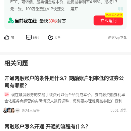
ETF、可转债、股票佣金成本价，融资融券利率4.99%，期权1.7
元一张，100万免费送VIP快速交...
展开↓
99%的人选择
立即追问
当前我在线
最快
30秒
解答
追问
分享
赞
问财App下载
相关问题
开通两融账户的条件是什么？两融账户利率低的证券公
司有哪家？
现在融资融券的交易手续费可以低至给到成本价，券商融资融券利率
会依据券商经营的实际情况来进行调整，您想要办理融资融券账户低利
率，提前预好券商的开户经理，开户经理会为您调整佣金额度。两融的...
5501 浏览
等24人解答
两融账户怎么开通,开通的流程有什么？