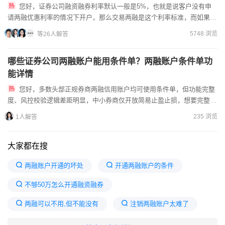
您好，证券公司融资融券利率默认一般是5%，也就是说客户没有申
请两融优惠利率的情况下开户，那么交易两融是这个利率标准，而如果先
跟证券公司的客户经理联系，协商两融利率优惠方案，那么可以协助...
5748 浏览
等26人解答
哪些证券公司两融账户能用条件单？两融账户条件单功
能详情
您好，多数头部正规券商两融信用账户均可使用条件单，但功能完整
度、风控校验逻辑差距明显，中小券商仅开放简易止盈止损，想要完整网
格、融券联动等工具，可通过叩富问财联系多位持牌经理，同步查询...
235 浏览
1人解答
大家都在搜
两融账户开通的坏处
开通两融账户的条件
不够50万怎么开通融资融券
两融可以不用,但不能没有
注销两融账户太难了
融资融券一般几倍杠杆
怎么开通两融账户