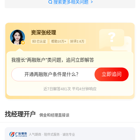
搜索更多相关问题
开通两融需要查个人征信吗
两融账户一旦开通就不能用了吗
资深张经理
资金不足50万怎样开通融资融券
已认证
帮助10万+
好评2.6万
我擅长“两融账户”类问题，追问立即解答
开通两融账户条件是什么？
立即追问
近7日解答481次 平均4分钟响应
找经理开户
佣金和经理直接谈
人气期商 · 陪伴式服务 · 诚信专业