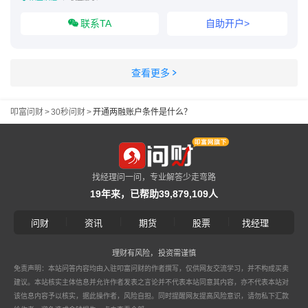
联系TA
自助开户>
查看更多
叩富问财
>
30秒问财
>
开通两融账户条件是什么？
找经理问一问，专业解答少走弯路
19年来，已帮助39,879,109人
|
|
|
|
问财
资讯
期货
股票
找经理
理财有风险，投资需谨慎
免责声明：本站问答内容均由入驻叩富问财的作者撰写，仅供网友交流学习，并不构成买卖
建议。本站核实主体信息并允许作者发表之言论并不代表本站同意其内容，亦不代表本站对
该信息内容予以核实，据此操作者，风险自担。同时提醒网友提高风险意识，请勿私下汇款