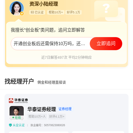
资深小陆经理
创业板开通后低于10万
已认证
帮助10万+
好评5.1万
创业板要10万以上才能买了么
散户有必要开创业板吗
不满2年怎么开通创业板
我擅长“创业板”类问题，追问立即解答
开通创业板后还需保持10万吗，还是就没有10万限制了
立即追问
近7日解答497次 平均2分钟响应
找经理开户
佣金和经理直接谈
华泰证券经理
证券经理
帮助10万+人
好评4.1万+
在线
从业认证
执业编号：S0570623080026