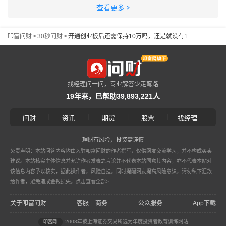
查看更多
叩富问财
>
30秒问财
>
开通创业板后还需保持10万吗，还是就没有10万限制了
找经理问一问，专业解答少走弯路
19年来，已帮助39,893,221人
|
|
|
|
问财
资讯
期货
股票
找经理
理财有风险，投资需谨慎
免责声明：本站问答内容均由入驻叩富问财的作者撰写，仅供网友交流学习，并不构成买卖
建议。本站核实主体信息并允许作者发表之言论并不代表本站同意其内容，亦不代表本站对
该信息内容予以核实，据此操作者，风险自担。同时提醒网友提高风险意识，请勿私下汇款
给作者，避免造成金钱损失。
点击查看全部>
关于叩富问财
客服
商务
公众服务
App下载
|
2008年被上海证券交易所选为年度投资者教育训练网站
叩富网