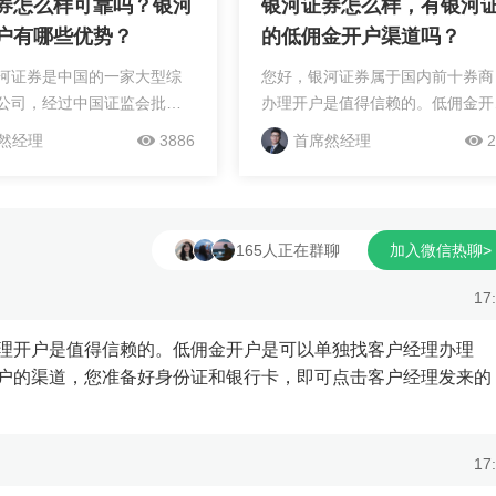
券怎么样可靠吗？银河
银河证券怎么样，有银河
户有哪些优势？
的低佣金开户渠道吗？
河证券是中国的一家大型综
您好，银河证券属于国内前十券商
公司，经过中国证监会批准
办理开户是值得信赖的。低佣金开
有较高的市场地位和品牌影
是可以单独找客户经理办理的，因
然经理
3886
首席然经理
2
河证券市场通用默认佣金：
目前只有客户经理有低佣金开户的
。无论您的资金规模如何，
道，您准备好身份证和银行卡，即
户经理渠道了解...
点击客户经理发来的开户链...
165人正在群聊
加入微信热聊>
17
理开户是值得信赖的。低佣金开户是可以单独找客户经理办理
户的渠道，您准备好身份证和银行卡，即可点击客户经理发来的
17