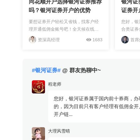
同花顺开户选择银河证券推荐
银河证
吗？银河证券开户的优势
证券开
要想证券开户轻松又省钱，找客户经
您好，银
理开通低佣金账号吧！全天候在线服
合类证券
务，手续费还能商量。带上身份证、
成立，拥
资深高经理
1683
首席
银行卡，跟随app简单操作，十分钟快
响力。银
捷开户不是梦。赶紧联系，开始您的
万分之三
理财新征途！1.选一...
只需通过客
#银河证券#
@ 群友热聊中~
程老师
您好，银河证券属于国内前十券商，办
的，因为目前只有客户经理有低佣金开
开户链...
大理风雪晴