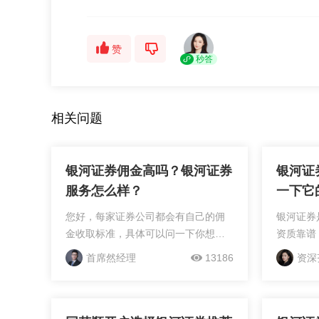
赞
秒答
相关问题
银河证券佣金高吗？银河证券
银河证
服务怎么样？
一下它
您好，每家证券公司都会有自己的佣
银河证券
金收取标准，具体可以问一下你想了
资质靠谱
解证券公司的理财经理；如果资金量
求的，核
首席然经理
13186
资深
比较大，一般还是可以通过理财经理
服务上。
向证券公司提出优惠申请的。在银河
地看这几
证券开户的费用主要包括佣...
靠前的头部