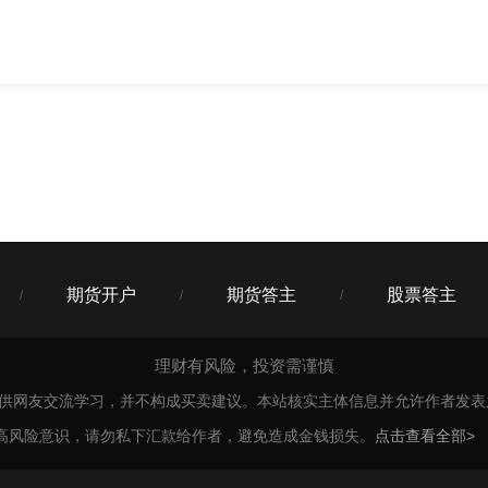
期货开户
期货答主
股票答主
/
/
/
理财有风险，投资需谨慎
仅供网友交流学习，并不构成买卖建议。本站核实主体信息并允许作者发
高风险意识，请勿私下汇款给作者，避免造成金钱损失。
点击查看全部>