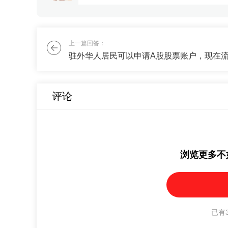
我最近股票亏了，不想全仓冒险了，能
刘老师
上一篇回答：
跟刚才的群友一样，还是需要70%的稳
评论
浏览更多不
已有3