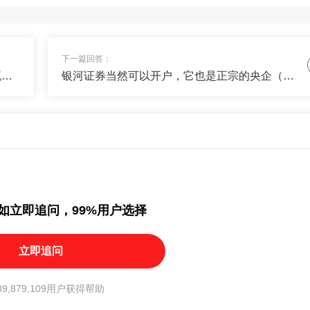
否给我一些稳定收益+搏高收益的产品，我配置一些对冲风险？
17
下一篇回答：
驻外华人居民可以申请A股股票账户，现在流程已经比较成熟了。如果是中国国籍（持有中国身份证），即使长期驻外，也可以用国内身份证正常线上开户，跟国内居民完全一样，10分钟搞定。如果已经移居海外且注销...
银河证券当然可以开户，它也是正宗的央企（国企）。银河证券的全称是中国银河证券股份有限公司，实际控制人是中央汇金投资有限责任公司，属于国务院批准设立的国有独资投资机构，所以银河证券是根正...
定增值的钱+30%搏高收益，我私信你了，看下配置单~
如立即追问，99%用户选择
立即追问
9,879,109用户获得帮助