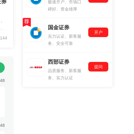
证券
极速开户、市场口
碑好、资金雄厚
，
国金证券
户
开户
为
实力认证、新客服
144
渠
务、安全可靠
可
西部证券
提问
品质服务、新客服
务、实力认证
:48
:48