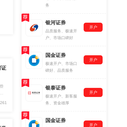
务
银河证券
开户
品质服务、极速开
户、市场口碑好
国金证券
开户
极速开户、市场口
河证
碑好、品质服务
些
银泰证券
开户
出
极速开户、新客服
有
261
务、资金雄厚
以
国金证券
开户