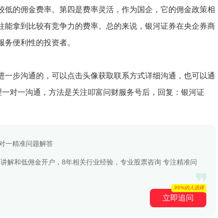
较低的佣金费率。第四是费率灵活，作为国企，它的佣金政策相
往能拿到比较有竞争力的费率。总的来说，银河证券在央企券商
服务便利性的投资者。
进一步沟通的，可以点击头像获取联系方式详细沟通，也可以通
经理一对一沟通，方法是关注叩富问财服务号后，回复：银河证
一对一精准问题解答
09 专注股票讲解和低佣金开户，8年相关行业经验，专业股票咨询 专注精准问
99%的人选择
立即追问