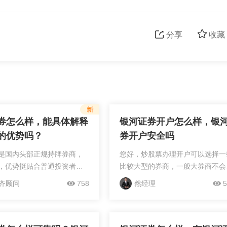
分享
收藏
券怎么样，能具体解释
银河证券开户怎么样，银
的优势吗？
券开户安全吗
是国内头部正规持牌券商，
您好，炒股票办理开户可以选择一
，优势挺贴合普通投资者需
比较大型的券商，一般大券商不会
心优势集中在资质、系统和
差错，更加省心！开户提前预约会
齐顾问
758
然经理
5
具体来说，它的优势可以落
相应的客户经理协助您办理股票开
点：1.资质合规：是全国排名
户，一般按默认佣金都比较高，可
券商，持牌...
联系客户经理咨询具体情况，...